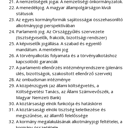
A nemzetiségek jogai. A nemzetiségi önkormányzatok.
A menedékjog. A magyar állampolgárságon kívüli
státusok
Az egyes kormányformák sajátosságai összehasonlító
alkotmányjogi perspektívában
Parlamenti jog. Az Országgyűlés szervezete
(tisztségviselők, frakciók, bizottsági rendszer)
A képviselők jogállása. A szabad és egyenlő
mandátum. A mentelmi jog
A törvényalkotás folyamata és a törvényalkotáshoz
kapcsolódó garanciák
A parlamenti ellenőrzés intézményrendszere (plenáris
ülés, bizottságok, szakosított ellenőrző szervek)
Az ombudsman intézménye
A közpénzügyek (az állami költségvetés, a
Költségvetési Tanács, az Állami Számvevőszék, a
Magyar Nemzeti Bank)
A köztársasági elnök funkciója és hatáskörei
A köztársasági elnöki tisztség keletkezése és
megszűnése, az államfő felelőssége
A kormány megalakulásának alkotmányjogi feltételei, a
kormány összetétele