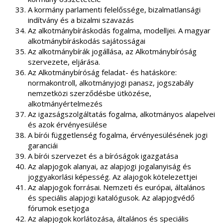
A kormány parlamenti felelőssége, bizalmatlansági
indítvány és a bizalmi szavazás
Az alkotmánybíráskodás fogalma, modelljei. A magyar
alkotmánybíráskodás sajátosságai
Az alkotmánybírák jogállása, az Alkotmánybíróság
szervezete, eljárása.
Az Alkotmánybíróság feladat- és hatásköre:
normakontroll, alkotmányjogi panasz, jogszabály
nemzetközi szerződésbe ütközése,
alkotmányértelmezés
Az igazságszolgáltatás fogalma, alkotmányos alapelvei
és azok érvényesülése
A bírói függetlenség fogalma, érvényesülésének jogi
garanciái
A bírói szervezet és a bíróságok igazgatása
Az alapjogok alanyai, az alapjogi jogalanyiság és
joggyakorlási képesség. Az alajogok kötelezettjei
Az alapjogok forrásai. Nemzeti és európai, általános
és speciális alapjogi katalógusok. Az alapjogvédő
fórumok esetjoga
Az alapjogok korlátozása, általános és speciális