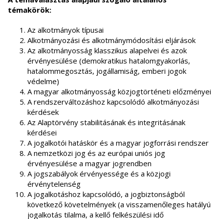
témakörök:
Az alkotmányok típusai
Alkotmányozási és alkotmánymódosítási eljárások
Az alkotmányosság klasszikus alapelvei és azok
érvényesülése (demokratikus hatalomgyakorlás,
hatalommegosztás, jogállamiság, emberi jogok
védelme)
A magyar alkotmányosság közjogtörténeti előzményei
A rendszerváltozáshoz kapcsolódó alkotmányozási
kérdések
Az Alaptörvény stabilitásának és integritásának
kérdései
A jogalkotói hatáskör és a magyar jogforrási rendszer
A nemzetközi jog és az európai uniós jog
érvényesülése a magyar jogrendben
A jogszabályok érvényessége és a közjogi
érvénytelenség
A jogalkotáshoz kapcsolódó, a jogbiztonságból
következő követelmények (a visszamenőleges hatályú
jogalkotás tilalma, a kellő felkészülési idő