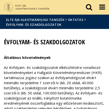
Események
ELTE a
Hírek
sajtóban
>
>
ELTE ÁJK ALKOTMÁNYJOGI TANSZÉK
OKTATÁS
ÉVFOLYAM- ÉS SZAKDOLGOZATOK
ÉVFOLYAM- ÉS SZAKDOLGOZATOK
Általános követelmények
Az évfolyam- és szakdolgozatok elkészítésére vonatkozó
követelményeket a Hallgatói Követelményrendszer (HKR)
tartalmazza. Jogász szakon az évfolyamdolgozat elvárt
minimális terjedelme 1 szerzői ív (kb. 20 oldal, 40.000
betűhely), a szakdolgozat elvárt minimális terjedelme 2,5
szerzői ív (kb. 50 oldal, 100.000 betűhely). Az évfolyam- és
szakdolgozat az önálló, irányított kutatómunka
eredményének összefoglalása egy előzetesen kiválasztott,
adott szakterületen releváns kérdésben, a tudományos