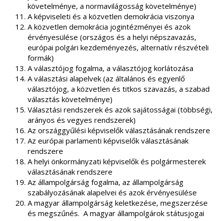
követelménye, a normavilágosság követelménye)
A képviseleti és a közvetlen demokrácia viszonya
A közvetlen demokrácia jogintézményei és azok
érvényesülése (országos és a helyi népszavazás,
európai polgári kezdeményezés, alternatív részvételi
formák)
A választójog fogalma, a választójog korlátozása
A választási alapelvek (az általános és egyenlő
választójog, a közvetlen és titkos szavazás, a szabad
választás követelménye)
Választási rendszerek és azok sajátosságai (többségi,
arányos és vegyes rendszerek)
Az országgyűlési képviselők választásának rendszere
Az európai parlamenti képviselők választásának
rendszere
A helyi önkormányzati képviselők és polgármesterek
választásának rendszere
Az állampolgárság fogalma, az állampolgárság
szabályozásának alapelvei és azok érvényesülése
A magyar állampolgárság keletkezése, megszerzése
és megszűnés. A magyar állampolgárok státusjogai