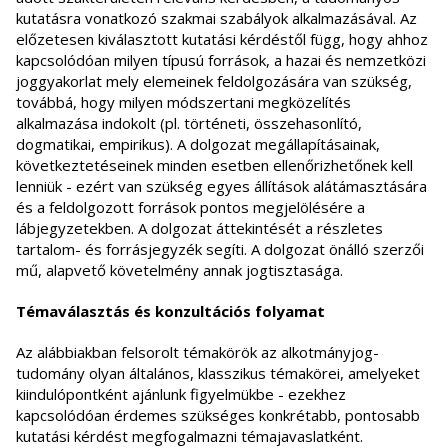
kutatásra vonatkozó szakmai szabályok alkalmazásával. Az
előzetesen kiválasztott kutatási kérdéstől függ, hogy ahhoz
kapcsolódóan milyen típusú források, a hazai és nemzetközi
joggyakorlat mely elemeinek feldolgozására van szükség,
továbbá, hogy milyen módszertani megközelítés
alkalmazása indokolt (pl. történeti, összehasonlító,
dogmatikai, empirikus). A dolgozat megállapításainak,
következtetéseinek minden esetben ellenőrizhetőnek kell
lenniük - ezért van szükség egyes állítások alátámasztására
és a feldolgozott források pontos megjelölésére a
lábjegyzetekben. A dolgozat áttekintését a részletes
tartalom- és forrásjegyzék segíti. A dolgozat önálló szerzői
mű, alapvető követelmény annak jogtisztasága.
Témaválasztás és konzultációs folyamat
Az alábbiakban felsorolt témakörök az alkotmányjog-
tudomány olyan általános, klasszikus témakörei, amelyeket
kiindulópontként ajánlunk figyelmükbe - ezekhez
kapcsolódóan érdemes szükséges konkrétabb, pontosabb
kutatási kérdést megfogalmazni témajavaslatként.