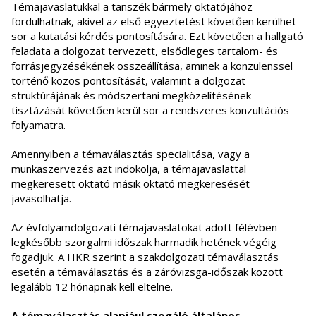
Témajavaslatukkal a tanszék bármely oktatójához
fordulhatnak, akivel az első egyeztetést követően kerülhet
sor a kutatási kérdés pontosítására. Ezt követően a hallgató
feladata a dolgozat tervezett, elsődleges tartalom- és
forrásjegyzésékének összeállítása, aminek a konzulenssel
történő közös pontosítását, valamint a dolgozat
struktúrájának és módszertani megközelítésének
tisztázását követően kerül sor a rendszeres konzultációs
folyamatra.
Amennyiben a témaválasztás specialitása, vagy a
munkaszervezés azt indokolja, a témajavaslattal
megkeresett oktató másik oktató megkeresését
javasolhatja.
Az évfolyamdolgozati témajavaslatokat adott félévben
legkésőbb szorgalmi időszak harmadik hetének végéig
fogadjuk. A HKR szerint a szakdolgozati témaválasztás
esetén a témaválasztás és a záróvizsga-időszak között
legalább 12 hónapnak kell eltelne.
A témaválasztás alapjául szogáló általános