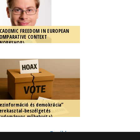
CADEMIC FREEDOM IN EUROPEAN
OMPARATIVE CONTEXT
WORKSHOP)
he ELTE Faculty of Law
epartment of Constitutional Law
rganises a workshop on the paper
Academic Freedom in European
omparative context" by Konrad...
ezinformáció és demokrácia”
erekasztal-beszélgetés
tudományos műhelyvita)
z ELTE ÁJK Alkotmányjogi
anszéke tudományos kerekasztal-
Tovább »
eszélgetést szervez a