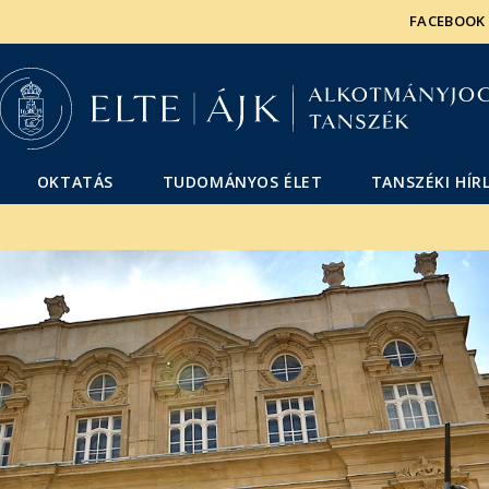
Események
ELTE a
Hírek
FACEBOOK
sajtóban
OKTATÁS
TUDOMÁNYOS ÉLET
TANSZÉKI HÍR