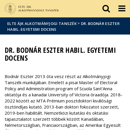
Események
ELTE a
Hírek
sajtóban
>
ELTE ÁJK ALKOTMÁNYJOGI TANSZÉK
DR. BODNÁR ESZTER
HABIL. EGYETEMI DOCENS
DR. BODNÁR ESZTER HABIL. EGYETEMI
DOCENS
Bodnár Eszter 2013 óta vesz részt az Alkotmányjogi
Tanszék munkájában. Emelett a pisai Master of Electoral
Policy and Administration program of Scuola Sant’Anna
oktatója és a kanadai University of Victoria óraadója. 2018-
2022 között az MTA Prémium posztdoktori kiválósági
ösztöndíjas kutató. 2013-ban doktori fokozatot szerzett,
2019-ben habilitált. Nemzetközi kutatási és oktatási
tapasztalatot szerzett többek között Kanadában,
Németországban, Franciaországban, az Amerikai Egyesült