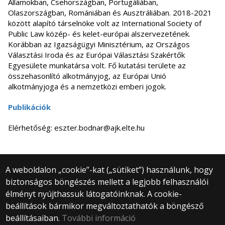
Államokban, Csehországban, Portugáliában,
Olaszországban, Romániában és Ausztráliában. 2018-2021
között alapító társelnöke volt az International Society of
Public Law közép- és kelet-európai alszervezetének.
Korábban az Igazságügyi Minisztérium, az Országos
Választási Iroda és az Európai Választási Szakértők
Egyesülete munkatársa volt. Fő kutatási területe az
összehasonlító alkotmányjog, az Európai Unió
alkotmányjoga és a nemzetközi emberi jogok.
Publikációk
Elérhetőség: eszter.bodnar@ajk.elte.hu
A weboldalon „cookie”-kat („sütiket”) használunk, hogy
biztonságos böngészés mellett a legjobb felhasználói
© 2025 Eötvös Loránd Tudományegyetem
élményt nyújthassuk látogatóinknak. A cookie-
Minden jog fenntartva.
beállítások bármikor megváltoztathatók a böngésző
1053 Budapest, Egyetem tér 1–3.
Központi telefonszám: +36 1 411 6500
beállításaiban.
További információ